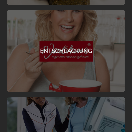
ENTSÄUERUNG BRINGT DIE TOPFIGUR
Die wenigsten wissen, dass sich auch ein
Übermaß an Säuren in den Problemzonen
ablagert und schlimmstenfalls sogar vierfach ins
ENTSCHLACKUNG
Gewicht geht. Mach jetzt den Säure-Basen Test
im INJOY Graz-Nord.
mehr erfahren
GENAUE BESTIMMUNG DES KÖRPERFETT-
ANTEILES
Mit unserer Körpersegment-Analyse erkennen