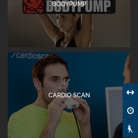
Langhantelprogramm zur Kräftigung, Formung
BODYPUMP
und Straffung des gesamten Körpers. Teste es
im INJOY Graz-Nord.
mehr erfahren
HERZ- UND STRESSMESSUNG MIT
CARDIOSCAN
Der Cardio Scan Stresstest im INJOY Graz-Nord:
Mittels einer Ruhe EKG Messung wird die
CARDIO SCAN
aktuelle Stressbelastung des Herzens
berechnet und graphisch dargestellt.
mehr erfahren