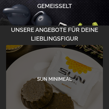
GEMEISSELT
UNSERE ANGEBOTE FÜR DEINE
LIEBLINGSFIGUR
DAS EINFACHSTE UND LEICHTESTE
TRAININGSGERÄT!
MINIMEALS sind die ersten von Natur aus
nährstoffkompletten Mahlzeiten für unterwegs,
SUN MINIMEAL
die essfertig sind und in jede Hosentasche
passen.
mehr erfahren