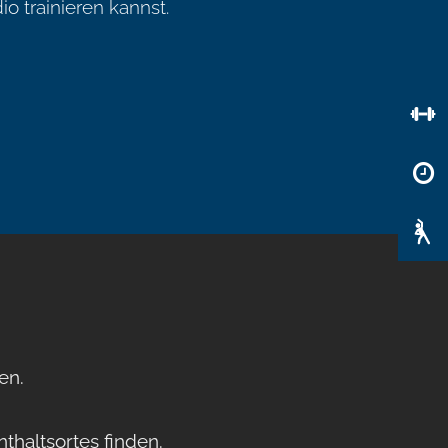
o trainieren kannst.
en.
thaltsortes finden.